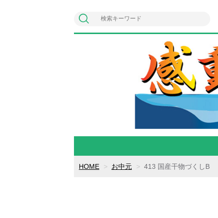
HOME
お中元
413 国産干物づくしB