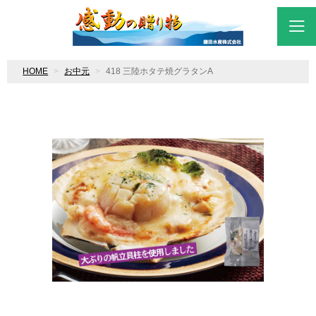
HOME
お中元
418 三陸ホタテ焼グラタンA